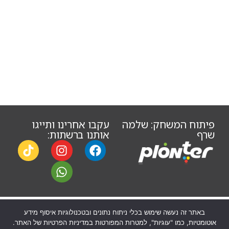
פיתוח המשחק: שלמה
עקבו אחרינו ותייגו
שרף
אותנו ברשתות:
באתר זה נעשה שימוש בכלי ניתוח נתונים ובטכנולוגיות איסוף מידע
Site by Visuali
מדיניות הפרטיות
תקנון האתר
אוטומטיות, כמו "עוגיות", למטרות המפורטות במדיניות הפרטיות של האתר.